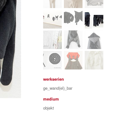
werkserien
ge_wand(el)_bar
medium
objekt