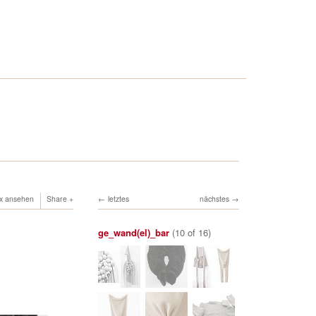
ox ansehen
Share
letztes
nächstes
ge_wand(el)_bar
(10 of 16)