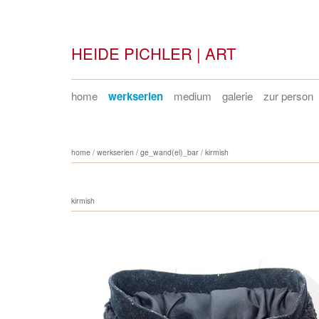
HEIDE PICHLER | ART
home
werkserien
medium
galerie
zur person
home
/
werkserien
/
ge_wand(el)_bar
/
kirmish
kirmish