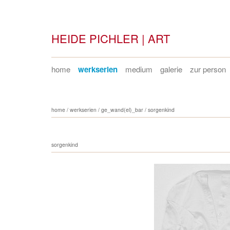
HEIDE PICHLER | ART
home
werkserien
medium
galerie
zur person
home
/
werkserien
/
ge_wand(el)_bar
/
sorgenkind
sorgenkind