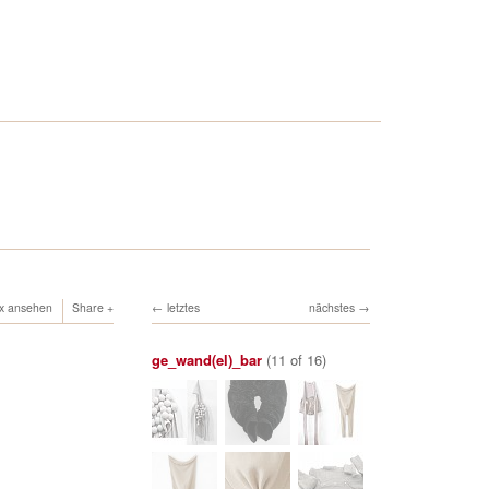
ox ansehen
Share
letztes
nächstes
ge_wand(el)_bar
(11 of 16)