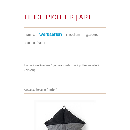
HEIDE PICHLER | ART
home
werkserien
medium
galerie
zur person
home
/
werkserien
/
ge_wand(el)_bar
/
gottesanbeterin
(hinten)
gottesanbeterin (hinten)