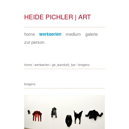
HEIDE PICHLER | ART
home
werkserien
medium
galerie
zur person
home
/
werkserien
/
ge_wand(el)_bar
/
bregenz
bregenz