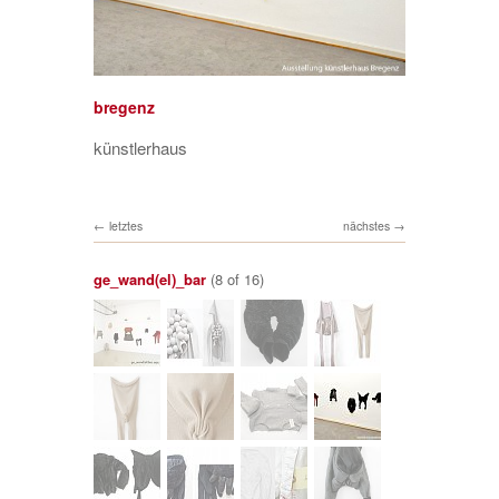
bregenz
künstlerhaus
letztes
nächstes
ge_wand(el)_bar
(8 of 16)