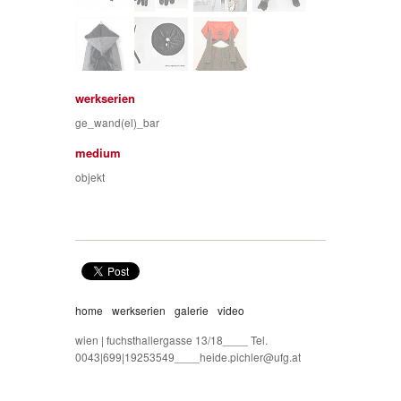
werkserien
ge_wand(el)_bar
medium
objekt
home
werkserien
galerie
video
wien | fuchsthallergasse 13/18____ Tel.
0043|699|19253549____heide.pichler@ufg.at