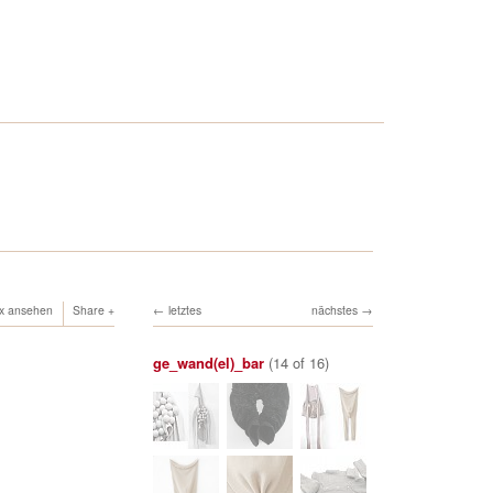
ox ansehen
Share
letztes
nächstes
ge_wand(el)_bar
(14 of 16)