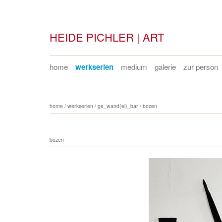
HEIDE PICHLER | ART
home
werkserien
medium
galerie
zur person
home
/
werkserien
/
ge_wand(el)_bar
/
bozen
bozen