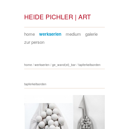
HEIDE PICHLER | ART
home
werkserien
medium
galerie
zur person
home
/
werkserien
/
ge_wand(el)_bar
/
tapferkeitsorden
tapferkeitsorden