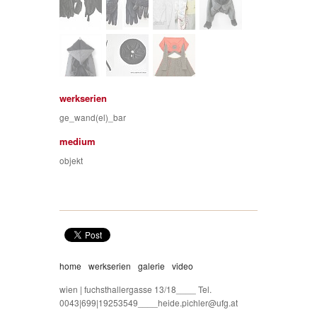
werkserien
ge_wand(el)_bar
medium
objekt
home
werkserien
galerie
video
wien | fuchsthallergasse 13/18____ Tel.
0043|699|19253549____heide.pichler@ufg.at