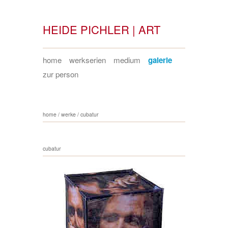
HEIDE PICHLER | ART
home
werkserien
medium
galerie
zur person
home
/
werke
/
cubatur
cubatur