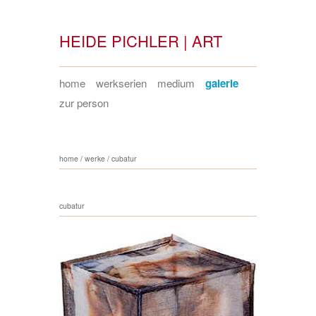
HEIDE PICHLER | ART
home
werkserien
medium
galerie
zur person
home
/
werke
/
cubatur
cubatur