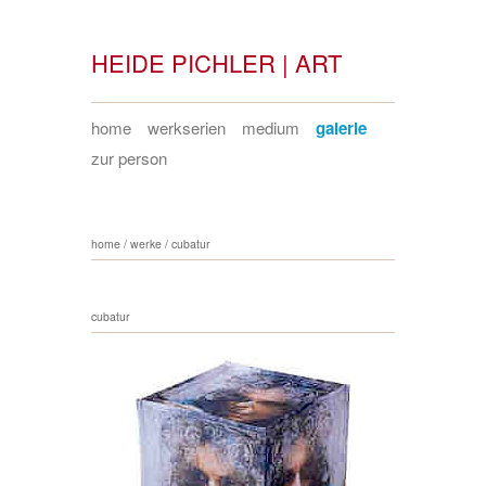
HEIDE PICHLER | ART
home
werkserien
medium
galerie
zur person
home
/
werke
/
cubatur
cubatur