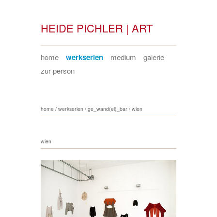
HEIDE PICHLER | ART
home
werkserien
medium
galerie
zur person
home
/
werkserien
/
ge_wand(el)_bar
/
wien
wien