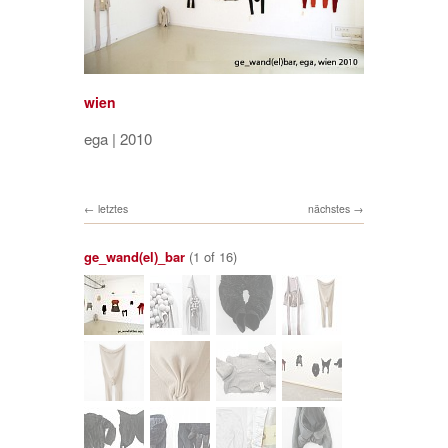
wien
ega | 2010
letztes
nächstes
ge_wand(el)_bar
(1 of 16)