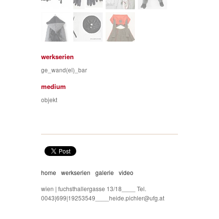
werkserien
ge_wand(el)_bar
medium
objekt
home
werkserien
galerie
video
wien | fuchsthallergasse 13/18____ Tel.
0043|699|19253549____heide.pichler@ufg.at