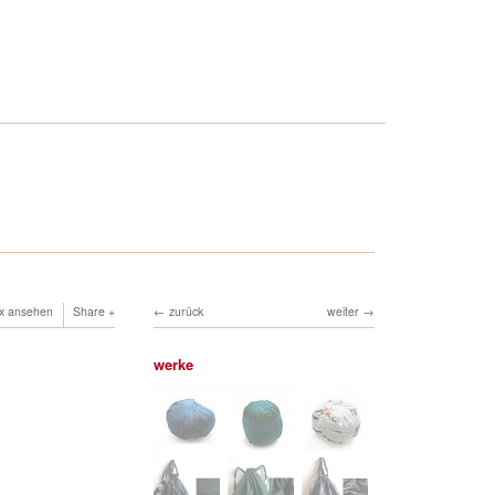
ox ansehen
Share
zurück
weiter
werke