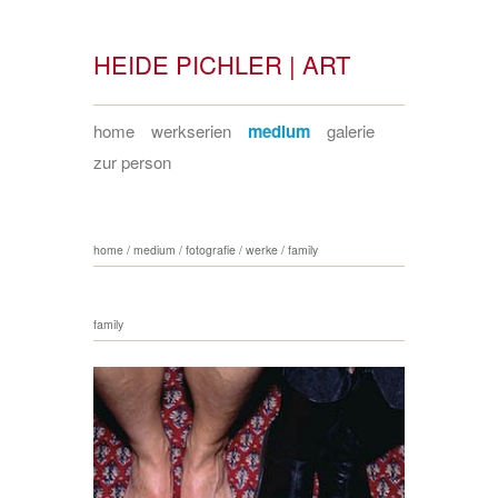
HEIDE PICHLER | ART
home
werkserien
medium
galerie
zur person
home
/
medium
/
fotografie
/
werke
/
family
family